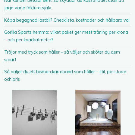
När kunder betalar sent: så skyddar du kassaflödet utan att
jaga varje faktura själv
Köpa begagnad lastbil? Checklista, kostnader och hållbara val
Gorilla Sports hemma: vilket paket ger mest träning per krona
– och per kvadratmeter?
Tröjor med tryck som håller – så väljer och sköter du dem
smart
Så väljer du ett bismarckarmband som håller – stil, passform
och pris