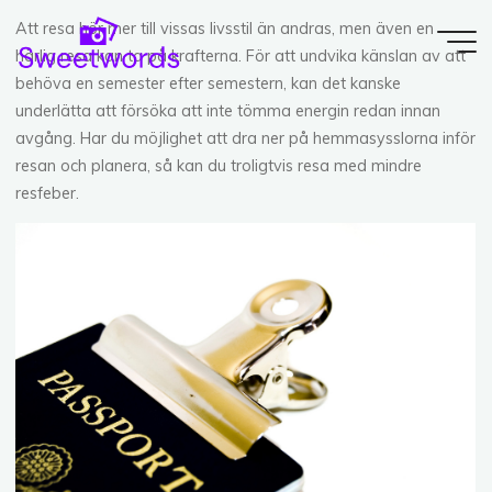
Skip
Att resa hör mer till vissas livsstil än andras, men även en
to
härlig resa kan ta på krafterna. För att undvika känslan av att
content
behöva en semester efter semestern, kan det kanske
underlätta att försöka att inte tömma energin redan innan
avgång. Har du möjlighet att dra ner på hemmasysslorna inför
resan och planera, så kan du troligtvis resa med mindre
resfeber.