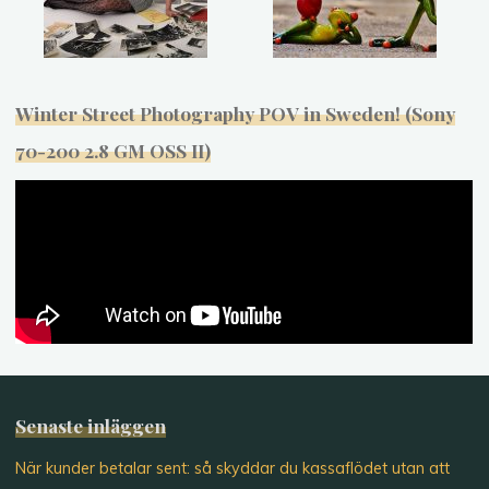
Winter Street Photography POV in Sweden! (Sony
70-200 2.8 GM OSS II)
Senaste inläggen
När kunder betalar sent: så skyddar du kassaflödet utan att